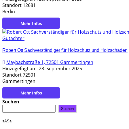
Standort 12681
Berlin
https://holzgutachter-boehm.de/
Gutachter
Robert Ott Sachverständiger für Holzschutz und Holzschäden
Maybachstraße 1, 72501 Gammertingen
Hinzugefügt am: 28. September 2025
Standort 72501
Gammertingen
https://www.robert-ott-sfh.de/
Suchen
Suchen
sASa