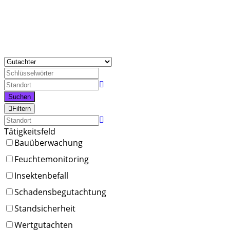
Suchen
Filtern
Tätigkeitsfeld
Bauüberwachung
Feuchtemonitoring
Insektenbefall
Schadensbegutachtung
Standsicherheit
Wertgutachten