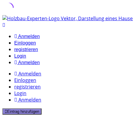
Skip
to
content
Anmelden
Einloggen
registrieren
Login
Anmelden
Anmelden
Einloggen
registrieren
Login
Anmelden
Eintrag hinzufügen
2 Listings
Gutachter