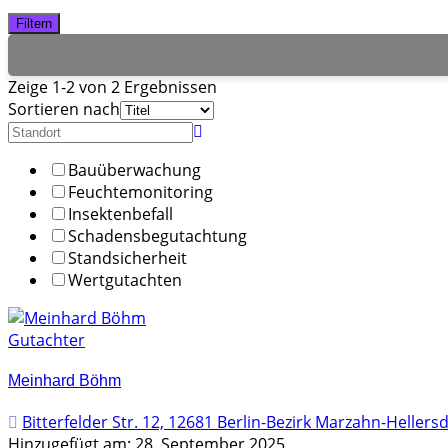
Filtern
Zeige 1-2 von 2 Ergebnissen
Sortieren nach
Bauüberwachung
Feuchtemonitoring
Insektenbefall
Schadensbegutachtung
Standsicherheit
Wertgutachten
Gutachter
Meinhard Böhm
Bitterfelder Str. 12, 12681 Berlin-Bezirk Marzahn-Hellers
Hinzugefügt am: 28. September 2025