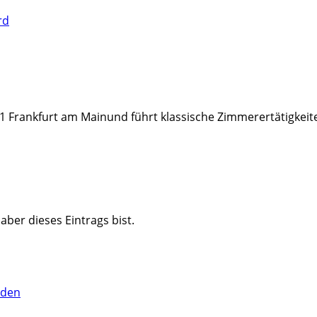
rd
1 Frankfurt am Main
und führt klassische Zimmerertätigkeit
haber dieses Eintrags bist.
lden