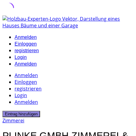
Skip
to
content
Anmelden
Einloggen
registrieren
Login
Anmelden
Anmelden
Einloggen
registrieren
Login
Anmelden
Eintrag hinzufügen
Zimmerei
PLINKE GMBH ZIMMEREI &