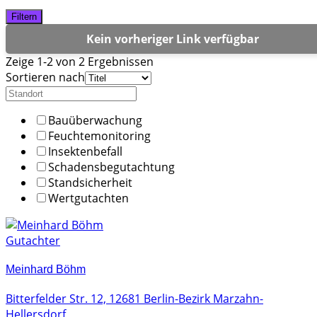
Filtern
Kein vorheriger Link verfügbar
Zeige 1-2 von 2 Ergebnissen
Sortieren nach
Bauüberwachung
Feuchtemonitoring
Insektenbefall
Schadensbegutachtung
Standsicherheit
Wertgutachten
Gutachter
Meinhard Böhm
Bitterfelder Str. 12, 12681 Berlin-Bezirk Marzahn-
Hellersdorf