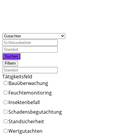
Suchen
Filtern
Tätigkeitsfeld
Bauüberwachung
Feuchtemonitoring
Insektenbefall
Schadensbegutachtung
Standsicherheit
Wertgutachten