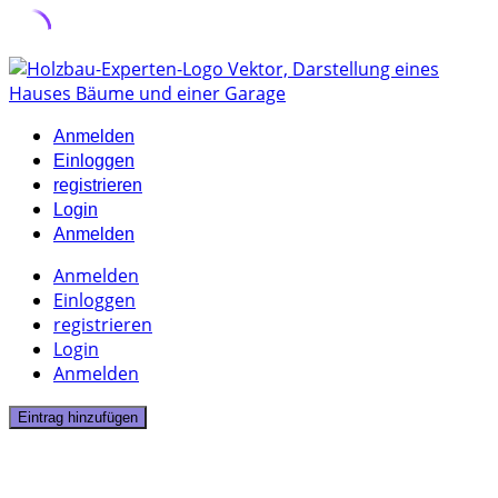
Skip
to
content
Anmelden
Einloggen
registrieren
Login
Anmelden
Anmelden
Einloggen
registrieren
Login
Anmelden
Eintrag hinzufügen
2 Listings
Gutachter