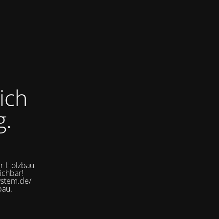
ich
g.
er Holzbau
ichbar!
ystem.de/
bau.