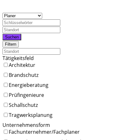
Suchen
Filtern
Tätigkeitsfeld
Architektur
Brandschutz
Energieberatung
Prüfingenieure
Schallschutz
Tragwerksplanung
Unternehmensform
Fachunternehmer/Fachplaner