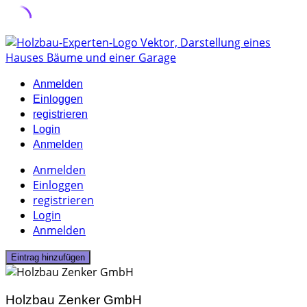
Skip
to
content
Anmelden
Einloggen
registrieren
Login
Anmelden
Anmelden
Einloggen
registrieren
Login
Anmelden
Eintrag hinzufügen
Holzbau Zenker GmbH