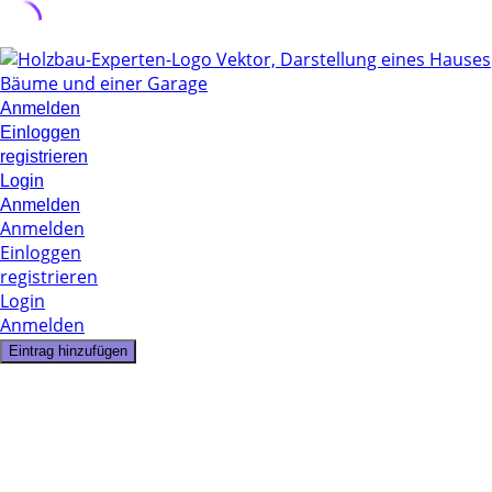
Skip
to
content
Anmelden
Einloggen
registrieren
Login
Anmelden
Anmelden
Einloggen
registrieren
Login
Anmelden
Eintrag hinzufügen
1 Listing
Zimmerer