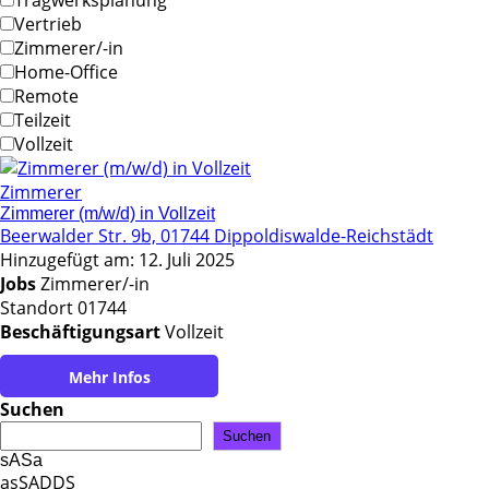
Tragwerksplanung
Vertrieb
Zimmerer/-in
Home-Office
Remote
Teilzeit
Vollzeit
Zimmerer
Zimmerer (m/w/d) in Vollzeit
Beerwalder Str. 9b, 01744 Dippoldiswalde-Reichstädt
Hinzugefügt am: 12. Juli 2025
Jobs
Zimmerer/-in
Standort 01744
Beschäftigungsart
Vollzeit
https://www.rikker.de/unternehmen/stellenangebote.html#
Suchen
Suchen
sASa
asSADDS