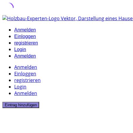
Skip
to
Anmelden
content
Einloggen
registrieren
Login
Anmelden
Anmelden
Einloggen
registrieren
Login
Anmelden
Eintrag hinzufügen
1 Listing
Seminare