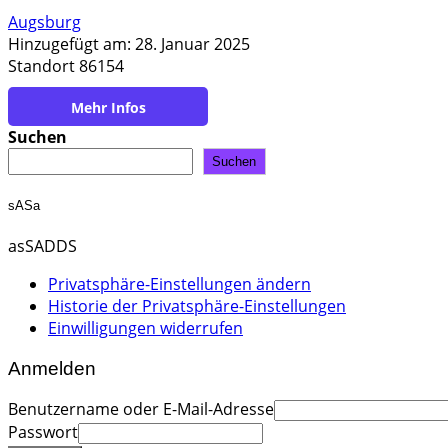
Augsburg
Hinzugefügt am: 28. Januar 2025
Standort 86154
https://www.ib-holzbau.de/seminare-ingenieure
Suchen
Suchen
sASa
asSADDS
Privatsphäre-Einstellungen ändern
Historie der Privatsphäre-Einstellungen
Einwilligungen widerrufen
Anmelden
Benutzername oder E-Mail-Adresse
Passwort