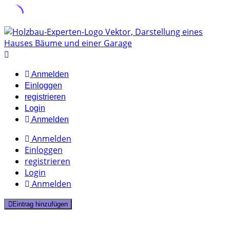
Skip
to
content
Anmelden
Einloggen
registrieren
Login
Anmelden
Anmelden
Einloggen
registrieren
Login
Anmelden
Eintrag hinzufügen
15 Listings