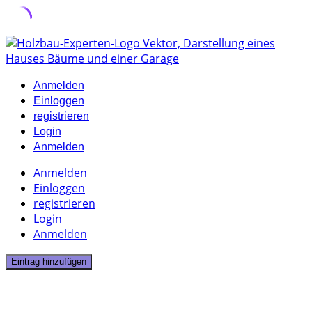
Skip
to
content
Anmelden
Einloggen
registrieren
Login
Anmelden
Anmelden
Einloggen
registrieren
Login
Anmelden
Eintrag hinzufügen
9 Listings
Architektur