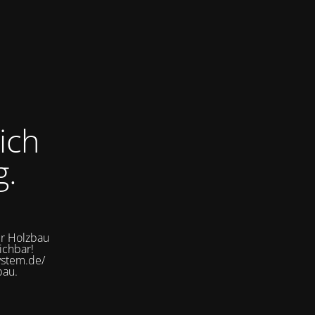
ich
g.
er Holzbau
ichbar!
ystem.de/
bau.