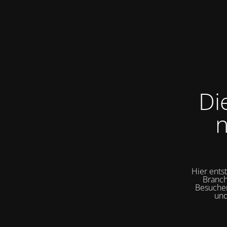
Di
n
Hier ents
Branch
Besuchen
und