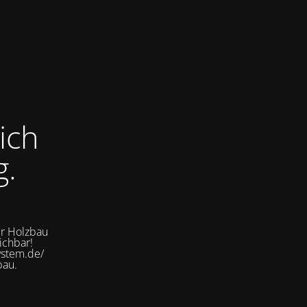
ich
g.
er Holzbau
ichbar!
ystem.de/
bau.