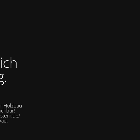
ich
g.
er Holzbau
ichbar!
ystem.de/
bau.