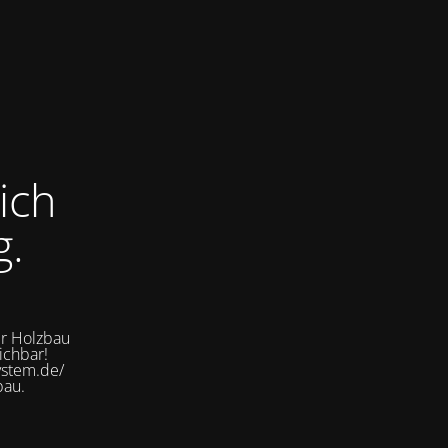
ich
g.
er Holzbau
ichbar!
ystem.de/
bau.