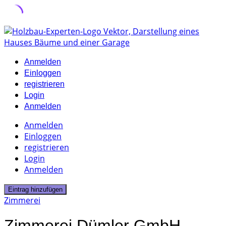
Skip
to
content
Anmelden
Einloggen
registrieren
Login
Anmelden
Anmelden
Einloggen
registrieren
Login
Anmelden
Eintrag hinzufügen
Zimmerei
Zimmerei Dümler GmbH