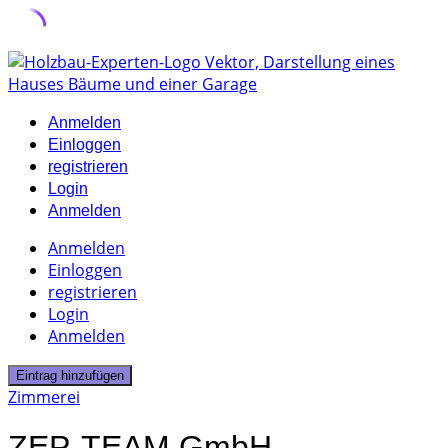
Skip
to
content
Anmelden
Einloggen
registrieren
Login
Anmelden
Anmelden
Einloggen
registrieren
Login
Anmelden
Eintrag hinzufügen
Zimmerei
ZEP-TEAM GmbH