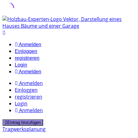
Skip
to
content
Anmelden
Einloggen
registrieren
Login
Anmelden
Anmelden
Einloggen
registrieren
Login
Anmelden
Eintrag hinzufügen
Tragwerksplanung