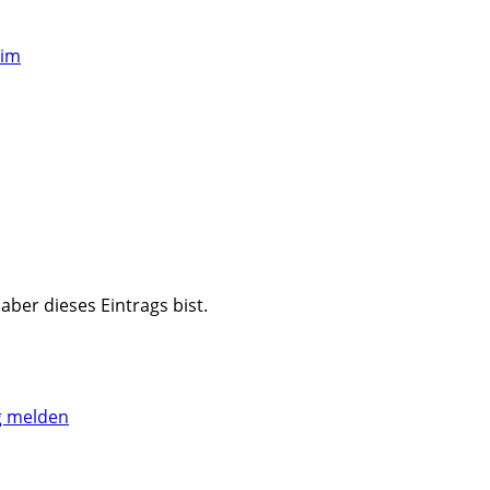
eim
haber dieses Eintrags bist.
ng melden