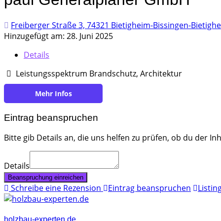
Freiberger Straße 3, 74321 Bietigheim-Bissingen-Bietigh
Hinzugefügt am: 28. Juni 2025
Details
Leistungsspektrum Brandschutz, Architektur
https://www.paul-generalplaner.de/
Eintrag beanspruchen
Bitte gib Details an, die uns helfen zu prüfen, ob du der In
Details
Beanspruchung einreichen
Schreibe eine Rezension
Eintrag beanspruchen
Listi
holzbau-experten.de