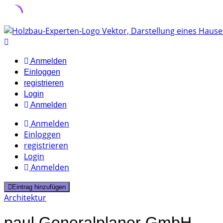
Skip
to
content
Anmelden
Einloggen
registrieren
Login
Anmelden
Anmelden
Einloggen
registrieren
Login
Anmelden
Eintrag hinzufügen
Architektur
paul Generalplaner GmbH