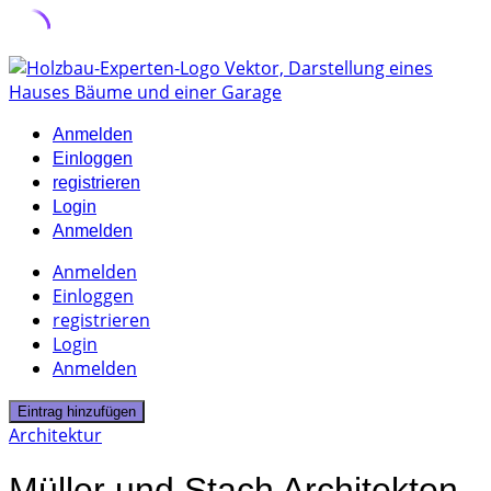
Skip
to
content
Anmelden
Einloggen
registrieren
Login
Anmelden
Anmelden
Einloggen
registrieren
Login
Anmelden
Eintrag hinzufügen
Architektur
Müller und Stach Architekten