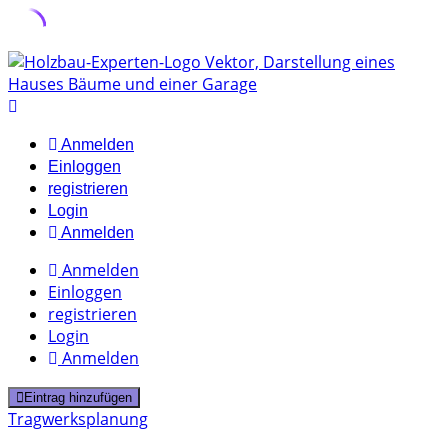
Skip
to
content
Anmelden
Einloggen
registrieren
Login
Anmelden
Anmelden
Einloggen
registrieren
Login
Anmelden
Eintrag hinzufügen
Tragwerksplanung