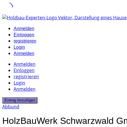
Skip
to
Anmelden
content
Einloggen
registrieren
Login
Anmelden
Anmelden
Einloggen
registrieren
Login
Anmelden
Eintrag hinzufügen
Abbund
HolzBauWerk Schwarzwald 