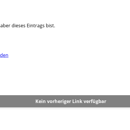
haber dieses Eintrags bist.
lden
Kein vorheriger Link verfügbar