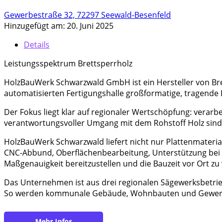
Gewerbestraße 32, 72297 Seewald-Besenfeld
Hinzugefügt am: 20. Juni 2025
Details
Leistungsspektrum Brettsperrholz
HolzBauWerk Schwarzwald GmbH ist ein Hersteller von Br
automatisierten Fertigungshalle großformatige, tragend
Der Fokus liegt klar auf regionaler Wertschöpfung: verar
verantwortungsvoller Umgang mit dem Rohstoff Holz sind T
HolzBauWerk Schwarzwald liefert nicht nur Plattenmateri
CNC-Abbund, Oberflächenbearbeitung, Unterstützung bei Pla
Maßgenauigkeit bereitzustellen und die Bauzeit vor Ort zu
Das Unternehmen ist aus drei regionalen Sägewerksbetri
So werden kommunale Gebäude, Wohnbauten und Gewerbeb
https://www.holzbauwerk-schwarzwald.de/