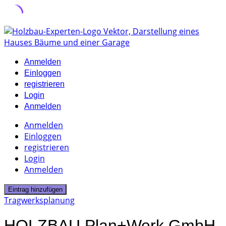
Skip
to
content
Anmelden
Einloggen
registrieren
Login
Anmelden
Anmelden
Einloggen
registrieren
Login
Anmelden
Eintrag hinzufügen
Tragwerksplanung
HOLZBAU Plan+Werk GmbH