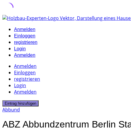
Skip
to
Anmelden
content
Einloggen
registrieren
Login
Anmelden
Anmelden
Einloggen
registrieren
Login
Anmelden
Eintrag hinzufügen
Abbund
ABZ Abbundzentrum Berlin S